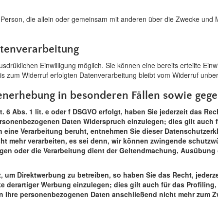
ische Person, die allein oder gemeinsam mit anderen über die Zwecke un
atenverarbeitung
drüklichen Einwilligung möglich. Sie können eine bereits erteilte Einwi
bis zum Widerruf erfolgten Datenverarbeitung bleibt vom Widerruf unber
enerhebung in besonderen Fällen sowie gege
6 Abs. 1 lit. e oder f DSGVO erfolgt, haben Sie jederzeit das Rec
ersonenbezogenen Daten Widerspruch einzulegen; dies gilt auch f
nen eine Verarbeitung beruht, entnehmen Sie dieser Datenschutzer
t mehr verarbeiten, es sei denn, wir können zwingende schutzwü
wiegen oder die Verarbeitung dient der Geltendmachung, Ausübun
 um Direktwerbung zu betreiben, so haben Sie das Recht, jederze
erartiger Werbung einzulegen; dies gilt auch für das Profiling,
en Ihre personenbezogenen Daten anschließend nicht mehr zum Z