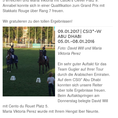
5 erreichen und Maria Viktoria mit Catoki's Clever Platz 9.
Annabel konnte sich in einer Qualifikation zum Grand Prix mit
Stakkato Rouge über Rang 7 freuen.
Wir gratulieren zu den tollen Ergebnissen!
09.01.2017
| CSI3*-W
ABU DHABI
05.01.-08.01.2016
Foto: David Will und Maria
Viktoria Perez
Ein sehr guter Auftakt für das
Team Gugler auf Ihrer Tour
durch die Arabischen Emiraten.
Auf dem CSI3* Abu Dhabi
konnten sich unsere Reiter
über tolle Ergebnisse freuen.
Beim Auftaktspringen am
Donnerstag belegte David Will
mit Cento du Rouet Platz 5.
Maria Viktoria Perez wurde mit Ihrem Hengst Iber Neunte.