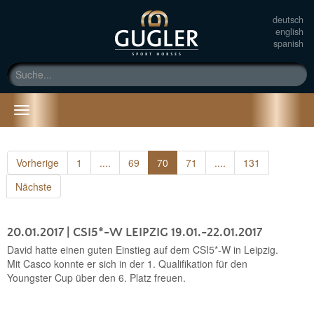
deutsch
english
spanish
Toggle
navigation
Vorherige
1
....
69
70
71
....
131
Nächste
20.01.2017
| CSI5*-W LEIPZIG 19.01.-22.01.2017
David hatte einen guten Einstieg auf dem CSI5*-W in Leipzig.
Mit Casco konnte er sich in der 1. Qualifikation für den
Youngster Cup über den 6. Platz freuen.