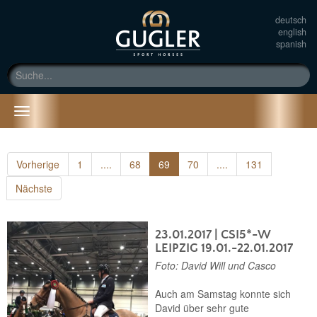
deutsch
english
spanish
Toggle
navigation
Vorherige
1
....
68
69
70
....
131
Nächste
23.01.2017
| CSI5*-W
LEIPZIG 19.01.-22.01.2017
Foto: David Will und Casco
Auch am Samstag konnte sich
David über sehr gute