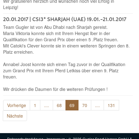
Wir gratulieren herzlich und wünschen noch viel Erfolg in
Leipzig!
20.01.2017
| CSI3* SHARJAH (UAE) 19.01.-21.01.2017
Team Gugler ist von Abu Dhabi nach Sharjah gereist.
Maria Viktoria konnte sich mit Ihrem Hengst Iber in der
Qualifikation für den Grand Prix über einen 5 .Platz freuen.
Mit Catoki's Clever konnte sie in einem weiteren Springen den 8.
Platz erreichen.
Annabel Joost konnte sich einen Tag zuvor in der Qualifikation
zum Grand Prix mit Ihrem Pferd Letkiss über einen 9. Platz
freuen.
Wir drücken die Daumen für die weiteren Prüfungen !
Vorherige
1
....
68
69
70
....
131
Nächste
Datenschutzerkärung
•
Impressum
• © 2026 Gugler Sport Horses GmbH &