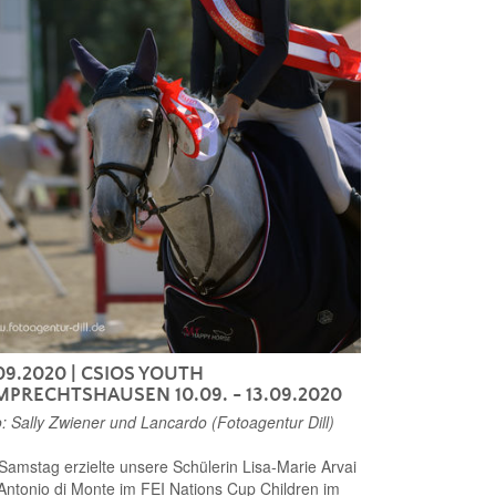
09.2020
| CSIOS YOUTH
MPRECHTSHAUSEN 10.09. - 13.09.2020
: Sally Zwiener und Lancardo (Fotoagentur Dill)
amstag erzielte unsere Schülerin Lisa-Marie Arvai
Antonio di Monte im FEI Nations Cup Children im