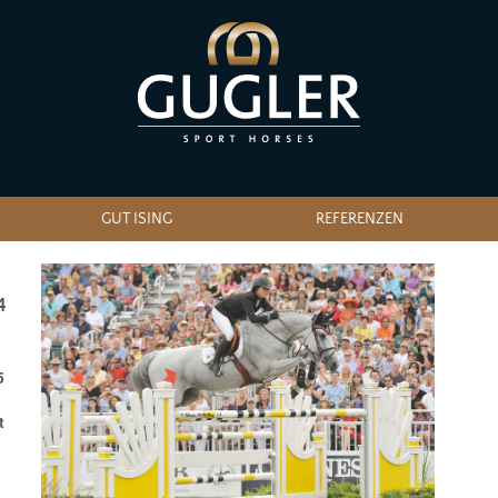
GUT ISING
REFERENZEN
4
5
t