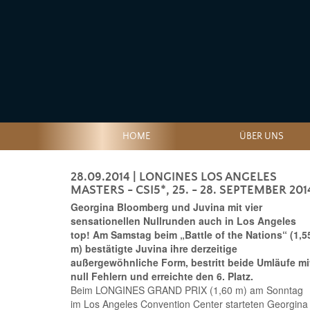
HOME
ÜBER UNS
28.09.2014
| LONGINES LOS ANGELES
MASTERS - CSI5*, 25. - 28. SEPTEMBER 201
Georgina Bloomberg und Juvina mit vier
sensationellen Nullrunden auch in Los Angeles
top! Am Samstag beim „Battle of the Nations“ (1,5
m) bestätigte Juvina ihre derzeitige
außergewöhnliche Form, bestritt beide Umläufe mi
null Fehlern und erreichte den 6. Platz.
Beim LONGINES GRAND PRIX (1,60 m) am Sonntag
im Los Angeles Convention Center starteten Georgina