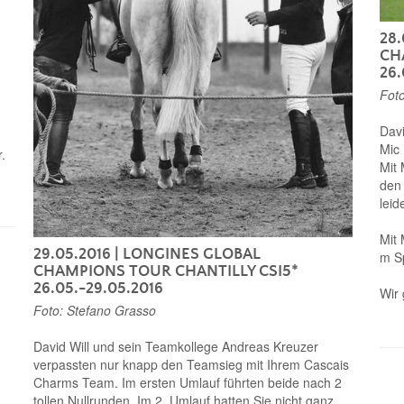
28.
CH
26.
Foto
Davi
Mic 
.
Mit 
den 
leid
Mit 
29.05.2016
| LONGINES GLOBAL
m Sp
CHAMPIONS TOUR CHANTILLY CSI5*
26.05.-29.05.2016
Wir 
Foto: Stefano Grasso
David Will und sein Teamkollege Andreas Kreuzer
verpassten nur knapp den Teamsieg mit Ihrem Cascais
Charms Team. Im ersten Umlauf führten beide nach 2
tollen Nullrunden. Im 2. Umlauf hatten Sie nicht ganz