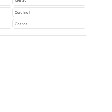
Kira XVII
Corofino I
Goanda