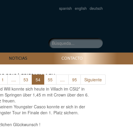
spanish
english
deutsch
NOTICIAS
CONTACTO
06.2016
| CSI5* VILLACH
1
1
....
....
53
53
54
54
55
55
....
....
95
95
Siguiente
Siguiente
06.-19.06.2016
d Will konnte sich heute in Villach im CSI2* in
m Springen über 1,45 m mit Crown über den 6.
z freuen.
seinem Youngster Casco konnte er sich in der
gster Tour im Finale den 1. Platz sichern.
lichen Glückwunsch !