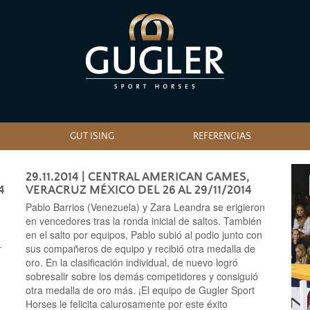
GUT ISING
REFERENCIAS
29.11.2014
| CENTRAL AMERICAN GAMES,
4
VERACRUZ MÉXICO DEL 26 AL 29/11/2014
Pablo Barrios (Venezuela) y Zara Leandra se erigieron
en vencedores tras la ronda inicial de saltos. También
en el salto por equipos, Pablo subió al podio junto con
r
sus compañeros de equipo y recibió otra medalla de
oro. En la clasificación individual, de nuevo logró
sobresalir sobre los demás competidores y consiguió
otra medalla de oro más. ¡El equipo de Gugler Sport
Horses le felicita calurosamente por este éxito