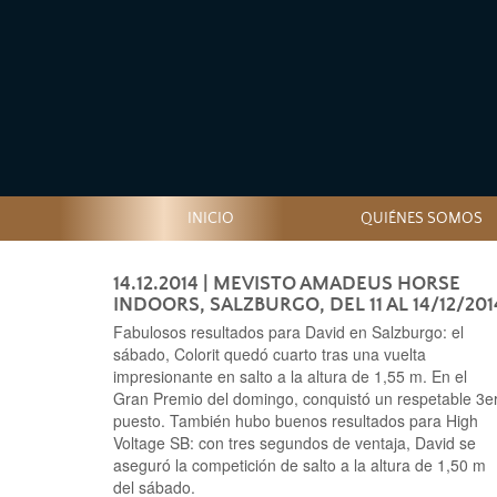
INICIO
QUIÉNES SOMOS
14.12.2014
| MEVISTO AMADEUS HORSE
INDOORS, SALZBURGO, DEL 11 AL 14/12/201
Fabulosos resultados para David en Salzburgo: el
sábado, Colorit quedó cuarto tras una vuelta
impresionante en salto a la altura de 1,55 m. En el
Gran Premio del domingo, conquistó un respetable 3e
puesto. También hubo buenos resultados para High
Voltage SB: con tres segundos de ventaja, David se
aseguró la competición de salto a la altura de 1,50 m
del sábado.