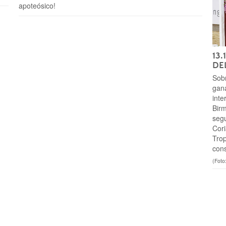
apoteósico!
13.
DEL
Sobr
gana
inte
Birm
segu
Cori
Trop
cons
(Foto